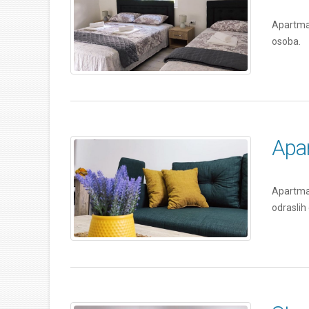
Apartman
osoba.
Apa
Apartman
odraslih