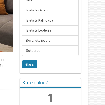
Borići
Izletište Ozren
Izletište Kalinovica
Izletište Lepterija
Bovansko jezero
Sokograd
 od
Glasaj
 i
Ko je online?
1