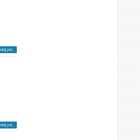
daj još...
daj još...