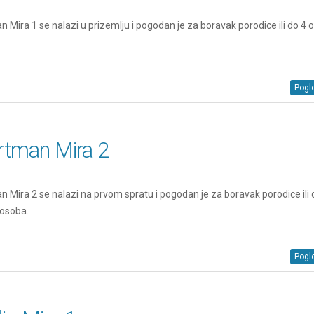
 Mira 1 se nalazi u prizemlju i pogodan je za boravak porodice ili do 4 o
Pogle
rtman Mira 2
 Mira 2 se nalazi na prvom spratu i pogodan je za boravak porodice ili 
 osoba.
Pogle