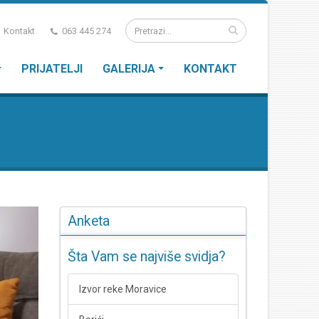
Kontakt
063 445 274
PRIJATELJI
GALERIJA
KONTAKT
Anketa
Šta Vam se najviše svidja?
Izvor reke Moravice