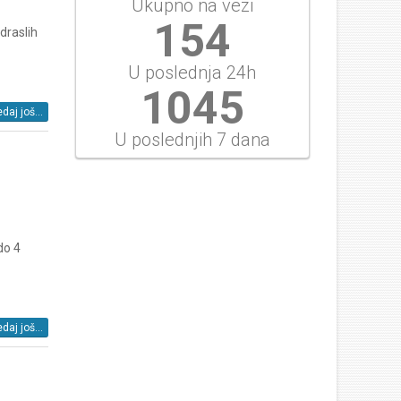
Ukupno na vezi
154
draslih
U poslednja 24h
1045
daj još...
U poslednjih 7 dana
do 4
daj još...