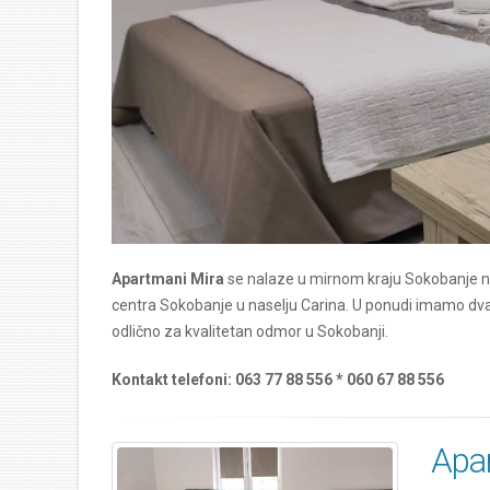
Apartmani Mira
se nalaze u mirnom kraju Sokobanje n
centra Sokobanje u naselju Carina. U ponudi imamo dva
odlično za kvalitetan odmor u Sokobanji.
Kontakt telefoni:
063 77 88 556 * 060 67 88 556
Apa